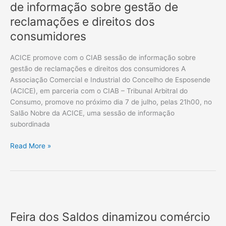
o
de informação sobre gestão de
CIAB
reclamações e direitos dos
sessão
consumidores
de
informação
ACICE promove com o CIAB sessão de informação sobre
sobre
gestão de reclamações e direitos dos consumidores A
gestão
Associação Comercial e Industrial do Concelho de Esposende
de
(ACICE), em parceria com o CIAB – Tribunal Arbitral do
reclamações
Consumo, promove no próximo dia 7 de julho, pelas 21h00, no
e
Salão Nobre da ACICE, uma sessão de informação
direitos
subordinada
dos
consumidores
Read More »
Feira
dos
Feira dos Saldos dinamizou comércio
Saldos