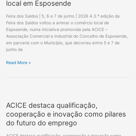
dinamizou
local em Esposende
comércio
local
Feira dos Saldos | 5, 6 e 7 de junho | 2026 A 3.ª edição da
em
Feira dos Saldos voltou a animar o comércio local de
Esposende
Esposende, numa iniciativa promovida pela ACICE –
Associação Comercial e Industrial do Concelho de Esposende,
em parceria com o Município, que decorreu entre 5 e 7 de
junho de
Read More »
ACICE
destaca
ACICE destaca qualificação,
qualificação,
cooperação
cooperação e inovação como pilares
e
do futuro do emprego
inovação
como
ACICE destaca qualificação, cooperação e inovação como