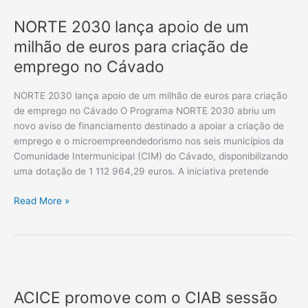
2030
NORTE 2030 lança apoio de um
lança
apoio
milhão de euros para criação de
de
emprego no Cávado
um
milhão
NORTE 2030 lança apoio de um milhão de euros para criação
de
de emprego no Cávado O Programa NORTE 2030 abriu um
euros
novo aviso de financiamento destinado a apoiar a criação de
para
emprego e o microempreendedorismo nos seis municípios da
criação
Comunidade Intermunicipal (CIM) do Cávado, disponibilizando
de
uma dotação de 1 112 964,29 euros. A iniciativa pretende
emprego
no
Read More »
Cávado
ACICE
promove
ACICE promove com o CIAB sessão
com