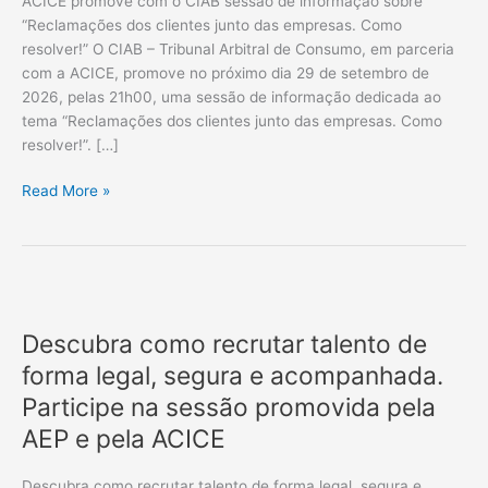
ACICE promove com o CIAB sessão de informação sobre
sobre
“Reclamações dos clientes junto das empresas. Como
“Reclamações
resolver!” O CIAB – Tribunal Arbitral de Consumo, em parceria
dos
com a ACICE, promove no próximo dia 29 de setembro de
clientes
2026, pelas 21h00, uma sessão de informação dedicada ao
junto
tema “Reclamações dos clientes junto das empresas. Como
das
resolver!”. […]
empresas.
Como
Read More »
resolver!”
Descubra
como
Descubra como recrutar talento de
recrutar
talento
forma legal, segura e acompanhada.
de
Participe na sessão promovida pela
forma
AEP e pela ACICE
legal,
segura
Descubra como recrutar talento de forma legal, segura e
e