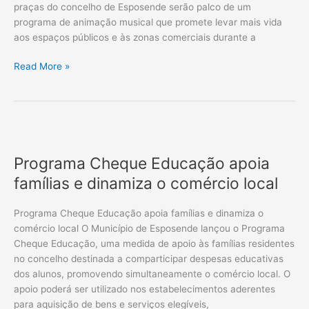
praças do concelho de Esposende serão palco de um
de
programa de animação musical que promete levar mais vida
julho
aos espaços públicos e às zonas comerciais durante a
e
22
Read More »
de
agosto
Programa
Cheque
Programa Cheque Educação apoia
Educação
apoia
famílias e dinamiza o comércio local
famílias
e
Programa Cheque Educação apoia famílias e dinamiza o
dinamiza
comércio local O Município de Esposende lançou o Programa
o
Cheque Educação, uma medida de apoio às famílias residentes
comércio
no concelho destinada a comparticipar despesas educativas
local
dos alunos, promovendo simultaneamente o comércio local. O
apoio poderá ser utilizado nos estabelecimentos aderentes
para aquisição de bens e serviços elegíveis,