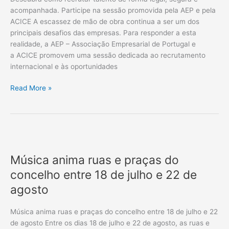
acompanhada. Participe na sessão promovida pela AEP e pela
acompanhada.
ACICE A escassez de mão de obra continua a ser um dos
Participe
principais desafios das empresas. Para responder a esta
na
realidade, a AEP – Associação Empresarial de Portugal e
sessão
a ACICE promovem uma sessão dedicada ao recrutamento
promovida
internacional e às oportunidades
pela
AEP
Read More »
e
pela
ACICE
Música
anima
Música anima ruas e praças do
ruas
e
concelho entre 18 de julho e 22 de
praças
agosto
do
concelho
Música anima ruas e praças do concelho entre 18 de julho e 22
entre
de agosto Entre os dias 18 de julho e 22 de agosto, as ruas e
18