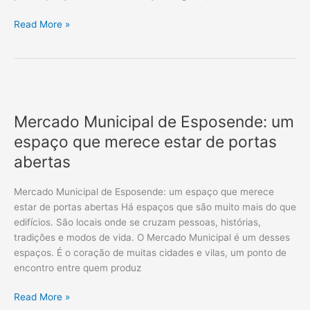
Read More »
Mercado
Municipal
Mercado Municipal de Esposende: um
de
Esposende:
espaço que merece estar de portas
um
abertas
espaço
que
Mercado Municipal de Esposende: um espaço que merece
merece
estar de portas abertas Há espaços que são muito mais do que
estar
edifícios. São locais onde se cruzam pessoas, histórias,
de
tradições e modos de vida. O Mercado Municipal é um desses
portas
espaços. É o coração de muitas cidades e vilas, um ponto de
abertas
encontro entre quem produz
Read More »