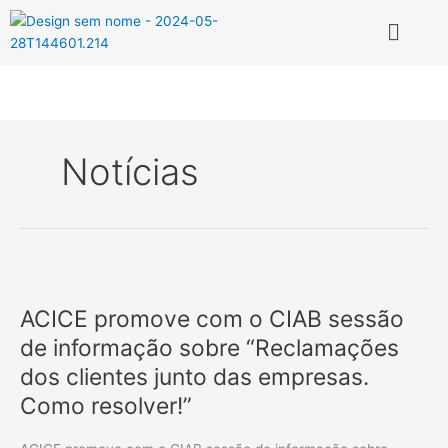
Skip
Menu
to
content
Notícias
ACICE
promove
ACICE promove com o CIAB sessão
com
o
de informação sobre “Reclamações
CIAB
dos clientes junto das empresas.
sessão
Como resolver!”
de
informação