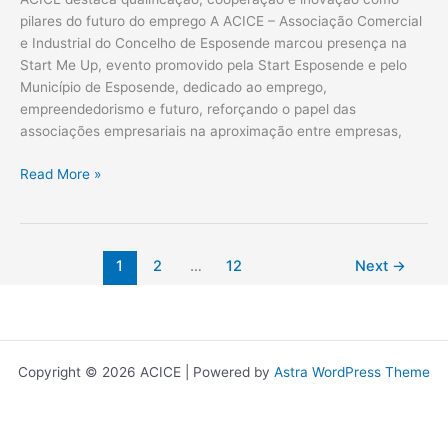
pilares
pilares do futuro do emprego A ACICE – Associação Comercial
do
e Industrial do Concelho de Esposende marcou presença na
futuro
Start Me Up, evento promovido pela Start Esposende e pelo
do
Município de Esposende, dedicado ao emprego,
emprego
empreendedorismo e futuro, reforçando o papel das
associações empresariais na aproximação entre empresas,
Read More »
1
2
…
12
Next
→
Copyright © 2026 ACICE | Powered by
Astra WordPress Theme